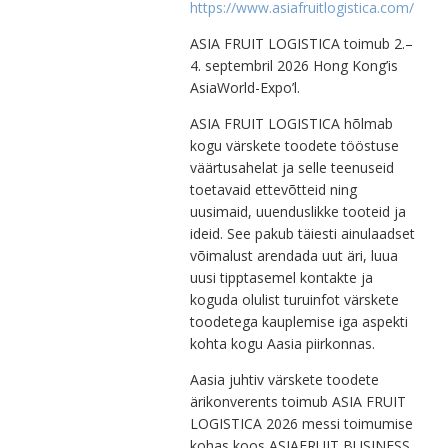
https://www.asiafruitlogistica.com/
ASIA FRUIT LOGISTICA toimub 2.–
4. septembril 2026 Hong Kong’is
AsiaWorld-Expo’l.
ASIA FRUIT LOGISTICA hõlmab
kogu värskete toodete tööstuse
väärtusahelat ja selle teenuseid
toetavaid ettevõtteid ning
uusimaid, uuenduslikke tooteid ja
ideid. See pakub täiesti ainulaadset
võimalust arendada uut äri, luua
uusi tipptasemel kontakte ja
koguda olulist turuinfot värskete
toodetega kauplemise iga aspekti
kohta kogu Aasia piirkonnas.
Aasia juhtiv värskete toodete
ärikonverents toimub ASIA FRUIT
LOGISTICA 2026 messi toimumise
kohas koos ASIAFRUIT BUSINESS