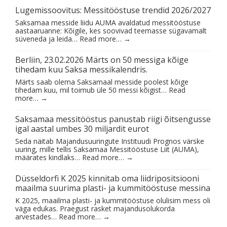
Lugemissoovitus: Messitööstuse trendid 2026/2027
Saksamaa messide liidu AUMA avaldatud messitööstuse
aastaaruanne: Kõigile, kes soovivad teemasse sügavamalt
süveneda ja leida…
Read more…
→
Berliin, 23.02.2026 Märts on 50 messiga kõige
tihedam kuu Saksa messikalendris.
Märts saab olema Saksamaal messide poolest kõige
tihedam kuu, mil toimub üle 50 messi kõigist…
Read
more…
→
Saksamaa messitööstus panustab riigi õitsengusse
igal aastal umbes 30 miljardit eurot
Seda näitab Majandusuuringute Instituudi Prognos värske
uuring, mille tellis Saksamaa Messitööstuse Liit (AUMA),
määrates kindlaks…
Read more…
→
Düsseldorfi K 2025 kinnitab oma liidripositsiooni
maailma suurima plasti- ja kummitööstuse messina
K 2025, maailma plasti- ja kummitööstuse olulisim mess oli
väga edukas. Praegust rasket majandusolukorda
arvestades…
Read more…
→