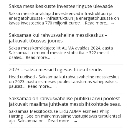
Saksa messikeskuste investeeringute ülevaade
Saksa messikorraldajad investeerivad infrastruktuuri ja
energiatõhususse:• Infrastruktuuri ja energiatõhususse on
kavas investeerida 770 miljonit eurot•…
Read more…
→
Saksamaa kui rahvusvaheline messikeskus –
jätkuvalt tõusvas joones.
Saksa messikorraldajate liit AUMA avaldas 2024. aasta
Saksamaal toimunud messide statistika. • 322 messil
osales…
Read more…
→
2023 – saksa messid tugevas tõusutrendis
Head uudised - Saksamaa kui rahvusvaheline messikeskus
on 2023. aasta esimeses pooles taastumas vahepealsest
pausist.…
Read more…
→
Saksamaa on rahvusvahelise publiku arvu poolest
jätkuvalt maailma juhtivate messisihtkohtade seas.
Saksamaa Messitööstuse Liidu AUMA esimees Philip
Harting: „See on märkimisväärne vastupidavus turbulentsel
ajal: Saksamaa on…
Read more…
→