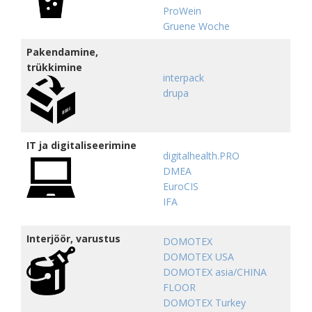
ProWein
Gruene Woche
Pakendamine,
trükkimine
interpack
drupa
IT ja digitaliseerimine
digitalhealth.PRO
DMEA
EuroCIS
IFA
Interjöör, varustus
DOMOTEX
DOMOTEX USA
DOMOTEX asia/CHINA
FLOOR
DOMOTEX Turkey