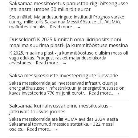
Saksamaa messitööstus panustab riigi õitsengusse
igal aastal umbes 30 miljardit eurot
Seda näitab Majandusuuringute Instituudi Prognos värske
uuring, mille tellis Saksamaa Messitööstuse Liit (AUMA),
määrates kindlaks…
Read more…
→
Düsseldorfi K 2025 kinnitab oma liidripositsiooni
maailma suurima plasti- ja kummitööstuse messina
K 2025, maailma plasti- ja kummitööstuse olulisim mess oli
väga edukas. Praegust rasket majandusolukorda
arvestades…
Read more…
→
Saksa messikeskuste investeeringute ülevaade
Saksa messikorraldajad investeerivad infrastruktuuri ja
energiatõhususse:• Infrastruktuuri ja energiatõhususse on
kavas investeerida 770 miljonit eurot•…
Read more…
→
Saksamaa kui rahvusvaheline messikeskus –
jätkuvalt tõusvas joones.
Saksa messikorraldajate liit AUMA avaldas 2024. aasta
Saksamaal toimunud messide statistika. • 322 messil
osales…
Read more…
→