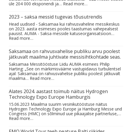
üle 204 000 eksponendi ja…
Read more…
2023 – saksa messid tugevas tõusutrendis
Head uudised - Saksamaa kui rahvusvaheline messikeskus
on 2023. aasta esimeses pooles taastumas vahepealsest
pausist. AUMA - Saksa messide katuseorganisatsioon…
Read more…
Saksamaa on rahvusvahelise publiku arvu poolest
jätkuvalt maailma juhtivate messisihtkohtade seas.
Saksamaa Messitööstuse Liidu AUMA esimees Philip
Harting: „See on märkimisväärne vastupidavus turbulentsel
ajal: Saksamaa on rahvusvahelise publiku poolest jätkuvalt
maailma…
Read more…
Alates 2024. aastast toimub näitus Hydrogen
Technology Expo Europe Hamburgis
15.06.2023 Maailma suurim vesinikutööstuse näitus
Hydrogen Technology Expo Europe ja Hamburg Messe und
Congress (HMC) on sõlminud uue pikaajalise partnerluse,…
Read more…
EMO World Tour teeb peatuse Balti riikides