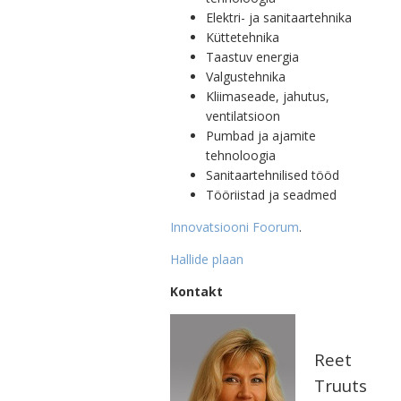
Elektri- ja sanitaartehnika
Küttetehnika
Taastuv energia
Valgustehnika
Kliimaseade, jahutus,
ventilatsioon
Pumbad ja ajamite
tehnoloogia
Sanitaartehnilised tööd
Tööriistad ja seadmed
Innovatsiooni Foorum
.
Hallide plaan
Kontakt
Reet
Truuts