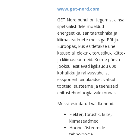
www.get-nord.com
GET Nord puhul on tegemist ainsa
spetsialistidele mõeldud
energeetika, sanitaartehnika ja
kliimaseadmete messiga Põhja-
Euroopas, kus esitletakse ühe
katuse all elektri-, torustiku-, kütte-
ja kliimaseadmeid. Kolme päeva
jooksul esitlevad ligikaudu 600
kohalikku ja rahvusvahelist
eksponenti ainulaadset valikut
tooteid, süsteeme ja teenuseid
ehitustehnoloogia valdkonnast.
Messil esindatud valdkonnad:
Elekter, torustik, küte,
kliimaseadmed
Hoonesüsteemide
tehnoloogia