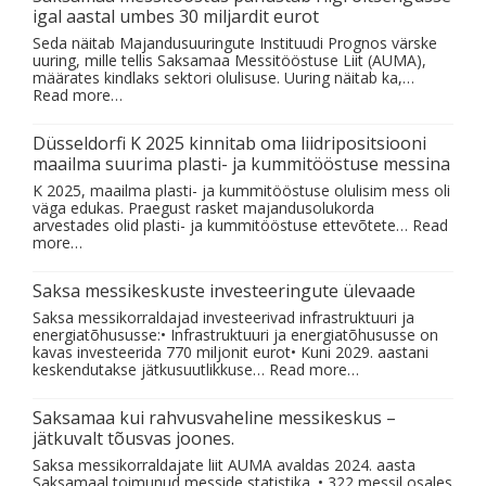
igal aastal umbes 30 miljardit eurot
Seda näitab Majandusuuringute Instituudi Prognos värske
uuring, mille tellis Saksamaa Messitööstuse Liit (AUMA),
määrates kindlaks sektori olulisuse. Uuring näitab ka,…
Read more…
Düsseldorfi K 2025 kinnitab oma liidripositsiooni
maailma suurima plasti- ja kummitööstuse messina
K 2025, maailma plasti- ja kummitööstuse olulisim mess oli
väga edukas. Praegust rasket majandusolukorda
arvestades olid plasti- ja kummitööstuse ettevõtete…
Read
more…
Saksa messikeskuste investeeringute ülevaade
Saksa messikorraldajad investeerivad infrastruktuuri ja
energiatõhususse:• Infrastruktuuri ja energiatõhususse on
kavas investeerida 770 miljonit eurot• Kuni 2029. aastani
keskendutakse jätkusuutlikkuse…
Read more…
Saksamaa kui rahvusvaheline messikeskus –
jätkuvalt tõusvas joones.
Saksa messikorraldajate liit AUMA avaldas 2024. aasta
Saksamaal toimunud messide statistika. • 322 messil osales