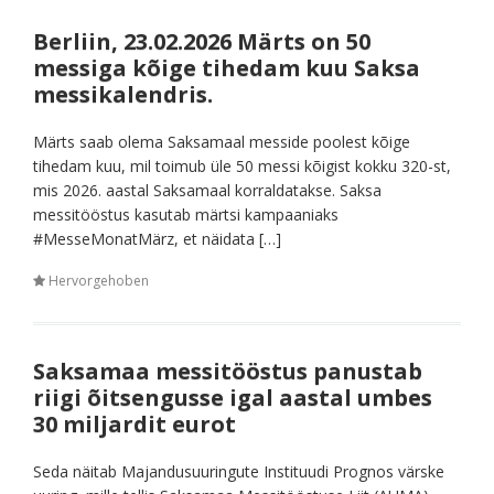
Berliin, 23.02.2026 Märts on 50
messiga kõige tihedam kuu Saksa
messikalendris.
Märts saab olema Saksamaal messide poolest kõige
tihedam kuu, mil toimub üle 50 messi kõigist kokku 320-st,
mis 2026. aastal Saksamaal korraldatakse. Saksa
messitööstus kasutab märtsi kampaaniaks
#MesseMonatMärz, et näidata […]
Hervorgehoben
Saksamaa messitööstus panustab
riigi õitsengusse igal aastal umbes
30 miljardit eurot
Seda näitab Majandusuuringute Instituudi Prognos värske