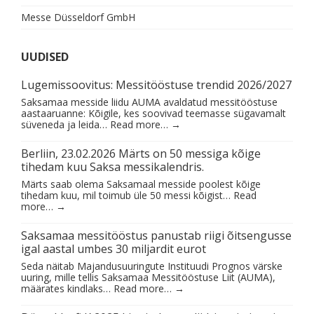
Messe Düsseldorf GmbH
UUDISED
Lugemissoovitus: Messitööstuse trendid 2026/2027
Saksamaa messide liidu AUMA avaldatud messitööstuse
aastaaruanne: Kõigile, kes soovivad teemasse sügavamalt
süveneda ja leida…
Read more…
→
Berliin, 23.02.2026 Märts on 50 messiga kõige
tihedam kuu Saksa messikalendris.
Märts saab olema Saksamaal messide poolest kõige
tihedam kuu, mil toimub üle 50 messi kõigist…
Read
more…
→
Saksamaa messitööstus panustab riigi õitsengusse
igal aastal umbes 30 miljardit eurot
Seda näitab Majandusuuringute Instituudi Prognos värske
uuring, mille tellis Saksamaa Messitööstuse Liit (AUMA),
määrates kindlaks…
Read more…
→