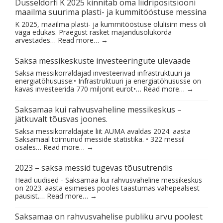
Düsseldorfi K 2025 kinnitab oma liidripositsiooni
maailma suurima plasti- ja kummitööstuse messina
K 2025, maailma plasti- ja kummitööstuse olulisim mess oli
väga edukas. Praegust rasket majandusolukorda
arvestades…
Read more…
→
Saksa messikeskuste investeeringute ülevaade
Saksa messikorraldajad investeerivad infrastruktuuri ja
energiatõhususse:• Infrastruktuuri ja energiatõhususse on
kavas investeerida 770 miljonit eurot•…
Read more…
→
Saksamaa kui rahvusvaheline messikeskus –
jätkuvalt tõusvas joones.
Saksa messikorraldajate liit AUMA avaldas 2024. aasta
Saksamaal toimunud messide statistika. • 322 messil
osales…
Read more…
→
2023 – saksa messid tugevas tõusutrendis
Head uudised - Saksamaa kui rahvusvaheline messikeskus
on 2023. aasta esimeses pooles taastumas vahepealsest
pausist.…
Read more…
→
Saksamaa on rahvusvahelise publiku arvu poolest