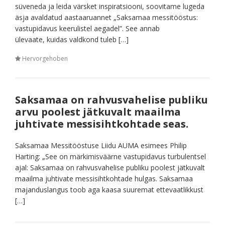
süveneda ja leida värsket inspiratsiooni, soovitame lugeda
äsja avaldatud aastaaruannet „Saksamaa messitööstus:
vastupidavus keerulistel aegadel”. See annab
ülevaate, kuidas valdkond tuleb […]
Hervorgehoben
Saksamaa on rahvusvahelise publiku
arvu poolest jätkuvalt maailma
juhtivate messisihtkohtade seas.
Saksamaa Messitööstuse Liidu AUMA esimees Philip
Harting: „See on märkimisväärne vastupidavus turbulentsel
ajal: Saksamaa on rahvusvahelise publiku poolest jätkuvalt
maailma juhtivate messisihtkohtade hulgas. Saksamaa
majanduslangus toob aga kaasa suuremat ettevaatlikkust
[…]