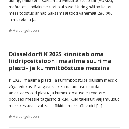
uuring, mille tellis Saksamaa Messitööstuse Liit (AUMA),
määrates kindlaks sektori olulisuse. Uuring näitab ka, et
messitööstus annab Saksamaal tööd vähemalt 280 000
inimesele ja […]
Hervorgehoben
Düsseldorfi K 2025 kinnitab oma
liidripositsiooni maailma suurima
plasti- ja kummitööstuse messina
K 2025, maailma plasti- ja kummitööstuse olulisim mess oli
väga edukas. Praegust rasket majandusolukorda
arvestades olid plasti- ja kummitööstuse ettevõtete
ootused messile tagasihoidlikud. Kuid täielikult väljamüüdud
messikeskuses valitses kõikidel messipäevadel […]
Hervorgehoben