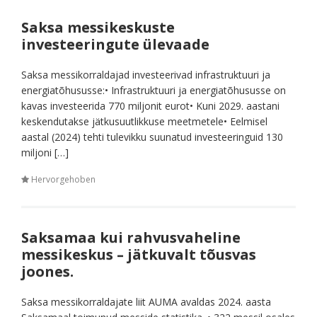
Saksa messikeskuste
investeeringute ülevaade
Saksa messikorraldajad investeerivad infrastruktuuri ja
energiatõhususse:• Infrastruktuuri ja energiatõhususse on
kavas investeerida 770 miljonit eurot• Kuni 2029. aastani
keskendutakse jätkusuutlikkuse meetmetele• Eelmisel
aastal (2024) tehti tulevikku suunatud investeeringuid 130
miljoni […]
Hervorgehoben
Saksamaa kui rahvusvaheline
messikeskus – jätkuvalt tõusvas
joones.
Saksa messikorraldajate liit AUMA avaldas 2024. aasta