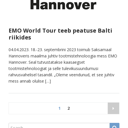
EMO World Tour teeb peatuse Balti
riikides
04.04.2023. 18.-23. septembrini 2023 toimub Saksamaal
Hannoveris maailma juhtiv tootmistehnoloogia mess EMO
Hannover. Seal tutvustatakse kaasaegset
tootmistehnoloogiat ja selle tulevikusuundumusi
rahvusvahelisel tasandil. „Oleme veendunud, et see juhtiv
mess annab olulise […]
Seitennummerierung
1
2
der
Beiträge