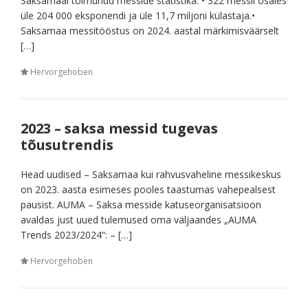
Saksamaal toimunud messide statistika. • 322 messil osales
üle 204 000 eksponendi ja üle 11,7 miljoni külastaja.•
Saksamaa messitööstus on 2024. aastal märkimisväärselt
[…]
Hervorgehoben
2023 – saksa messid tugevas
tõusutrendis
Head uudised – Saksamaa kui rahvusvaheline messikeskus
on 2023. aasta esimeses pooles taastumas vahepealsest
pausist. AUMA – Saksa messide katuseorganisatsioon
avaldas just uued tulemused oma väljaandes „AUMA
Trends 2023/2024“: – […]
Hervorgehoben